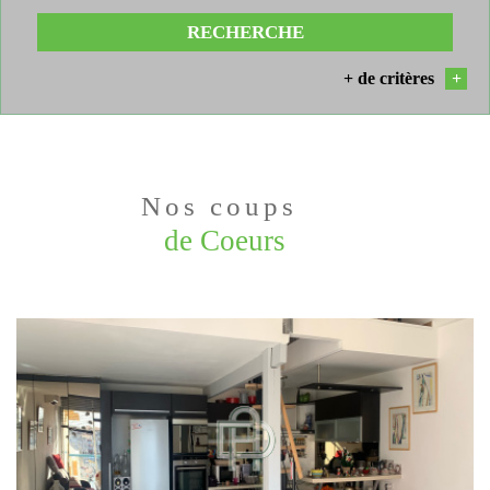
RECHERCHE
+ de critères
+
5KM
10KM
25KM
Nos coups
de Coeurs
Critères supplémentaires
Piscine
Parking
Terrasse