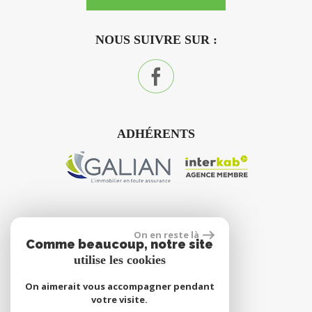
NOUS SUIVRE SUR :
ADHÉRENTS
On en reste là
site réalisé par
Comme beaucoup, notre site
utilise les cookies
On aimerait vous accompagner pendant
votre visite.