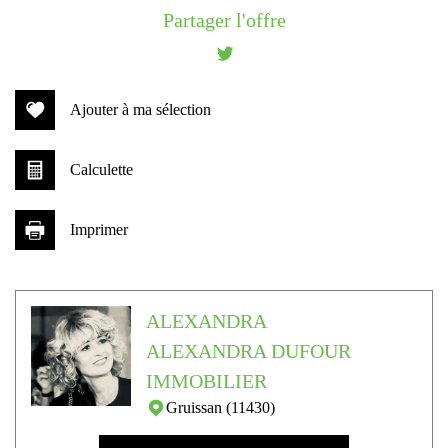
+
Partager l'offre
−
Ajouter à ma sélection
Calculette
Imprimer
Leaflet
|
©
Jawg
Maps
|
© OpenStreetMap
ALEXANDRA
statistiques
ALEXANDRA DUFOUR
IMMOBILIER
Nombre d'habitants
4 631
Gruissan (11430)
Propriétaires (vs. locataires)
66,70 %