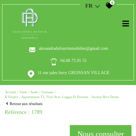
0
FR
alexandradufourimmobilier@gmail.com
04.68.75.91.55
11 rue jules ferry GRUISSAN VILLAGE
Accueil
Vente
Aude
Gruissan
À Vendre – Appartement T2, 31m² Avec Loggia Et Terrasse – Secteur Rive Droite
Retour aux résultats
Référence : 1789
Nous consulter