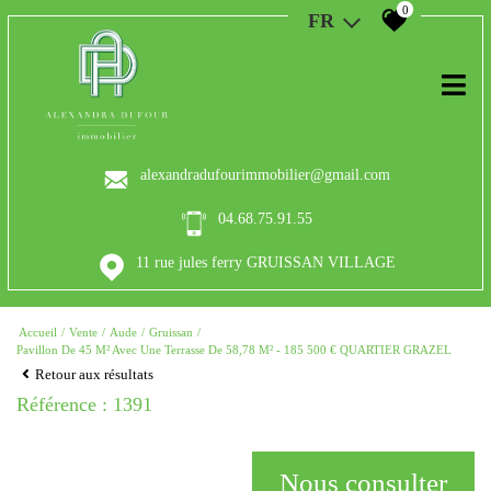
0
FR
alexandradufourimmobilier@gmail.com
04.68.75.91.55
11 rue jules ferry GRUISSAN VILLAGE
Accueil
Vente
Aude
Gruissan
Pavillon De 45 M² Avec Une Terrasse De 58,78 M² - 185 500 € QUARTIER GRAZEL
Retour aux résultats
Référence : 1391
Nous consulter