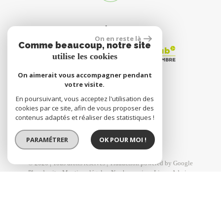
ADHÉRENTS
On en reste là
Comme beaucoup, notre site
utilise les cookies
On aimerait vous accompagner pendant
votre visite.
En poursuivant, vous acceptez l'utilisation des
site réalisé par
cookies par ce site, afin de vous proposer des
contenus adaptés et réaliser des statistiques !
PARAMÉTRER
OK POUR MOI !
© 2026 | Tous droits réservés | Traduction powered by Google
Plan du site
Mentions légales
Nos honoraires
Liens
Admin
Toutes nos annonces
Politique RGPD
Site internet compatible multi-supports,
un seul site adaptable à tous les types d'écrans.