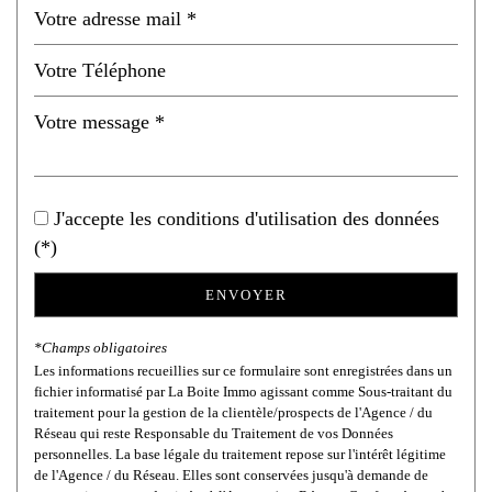
Habitants de moins de 25 ans
20,67 %
Habitants de 25 à 55 ans
36,74 %
Habitants de plus de 55 ans
42,59 %
Nombre d'enfants par famille
0,62
Familles sans enfant
59,43 %
Familles avec 1 ou 2 enfants
9,12 %
J'accepte les conditions d'utilisation des données
Maisons
53,55 %
(*)
Appartements
46,45 %
ENVOYER
Familles avec 3 enfants
1,96 %
*Champs obligatoires
Les informations recueillies sur ce formulaire sont enregistrées dans un
fichier informatisé par La Boite Immo agissant comme Sous-traitant du
traitement pour la gestion de la clientèle/prospects de l'Agence / du
Réseau qui reste Responsable du Traitement de vos Données
personnelles. La base légale du traitement repose sur l'intérêt légitime
de l'Agence / du Réseau. Elles sont conservées jusqu'à demande de