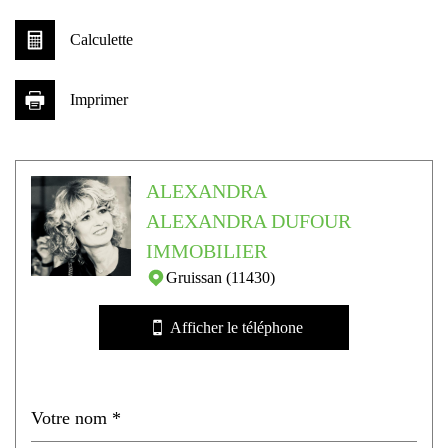
Calculette
Imprimer
Leaflet
|
©
Jawg
Maps
|
© OpenStreetMap
ALEXANDRA
Bibliothèque
ALEXANDRA DUFOUR
Mairie
IMMOBILIER
Gruissan (11430)
statistiques
Afficher le téléphone
Nombre d'habitants
4 631
Propriétaires (vs. locataires)
66,70 %
Taxe habitation
12,56 %
Taxe foncière
33,29 %