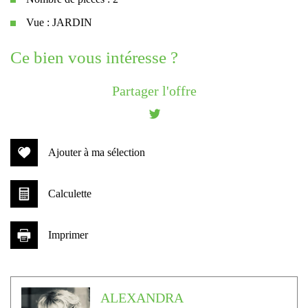
Vue : JARDIN
la ville de gruissan (11430)
ce bien vous intéresse ?
+
Partager l'offre
−
Ajouter à ma sélection
Calculette
Imprimer
Leaflet
|
©
Jawg
Maps
|
© OpenStreetMap
ALEXANDRA