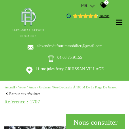
0
FR
alexandradufourimmobilier@gmail.com
04.68.75.91.55
11 rue jules ferry GRUISSAN VILLAGE
Accueil
Vente
Aude
Gruissan
Rez-De-Jardin À 100 M De La Plage Du Grazel
Retour aux résultats
Référence : 1707
Nous consulter