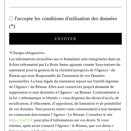
Habitants de moins de 25 ans
20,67 %
Habitants de 25 à 55 ans
36,74 %
J'accepte les conditions d'utilisation des données
Habitants de plus de 55 ans
42,59 %
(*)
Nombre d'enfants par famille
0,62
ENVOYER
Familles sans enfant
59,43 %
Familles avec 1 ou 2 enfants
9,12 %
*Champs obligatoires
Maisons
53,55 %
Les informations recueillies sur ce formulaire sont enregistrées dans un
fichier informatisé par La Boite Immo agissant comme Sous-traitant du
Appartements
46,45 %
traitement pour la gestion de la clientèle/prospects de l'Agence / du
Réseau qui reste Responsable du Traitement de vos Données
Familles avec 3 enfants
1,96 %
personnelles. La base légale du traitement repose sur l'intérêt légitime
de l'Agence / du Réseau. Elles sont conservées jusqu'à demande de
suppression et sont destinées à l'Agence / au Réseau. Conformément à
la loi « informatique et libertés », vous disposez des droits d’accès, de
rectification, d’effacement, d’opposition, de limitation et de portabilité
de vos données. Vous pouvez retirer votre consentement à tout moment
en contactant directement l’Agence / Le Réseau. Consultez le site
https://cnil.fr/fr
pour plus d’informations sur vos droits. Si vous
estimez, après avoir contacté l'Agence / le Réseau, que vos droits «