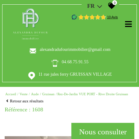
0
FR
alexandradufourimmobilier@gmail.com
04.68.75.91.55
11 rue jules ferry GRUISSAN VILLAGE
Accueil
Vente
Aude
Gruissan
Rez-De-Jardin VUE PORT - Rive Droite Gruissan
Retour aux résultats
Référence : 1608
Nous consulter