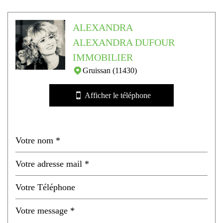
Leaflet
|
©
Jawg
Maps
|
© OpenStreetMap
ALEXANDRA
École maternelle
ALEXANDRA DUFOUR
École primaire
IMMOBILIER
Bibliothèque
Gruissan (11430)
Bureau de poste
Afficher le téléphone
Mairie
statistiques
Nombre d'habitants
4 631
Propriétaires (vs. locataires)
66,70 %
Taxe habitation
12,56 %
Taxe foncière
33,29 %