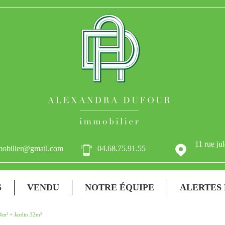
11 rue j
mobilier@gmail.com
04.68.75.91.55
S
VENDU
NOTRE ÉQUIPE
ALERTES
4m² + Jardin 32m²