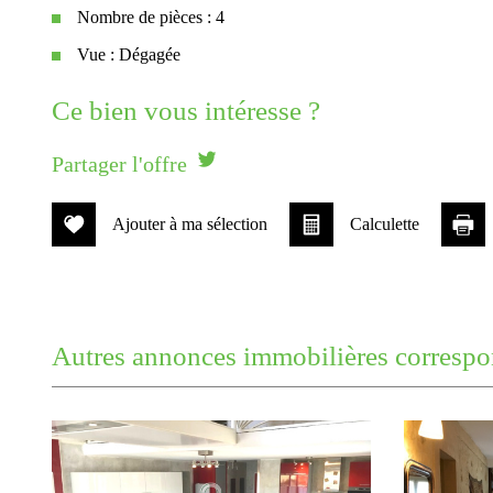
Nombre de pièces : 4
Vue : Dégagée
la ville de narbonne (11100)
ce bien vous intéresse ?
+
Partager l'offre
−
Ajouter à ma sélection
Calculette
autres annonces immobilières correspo