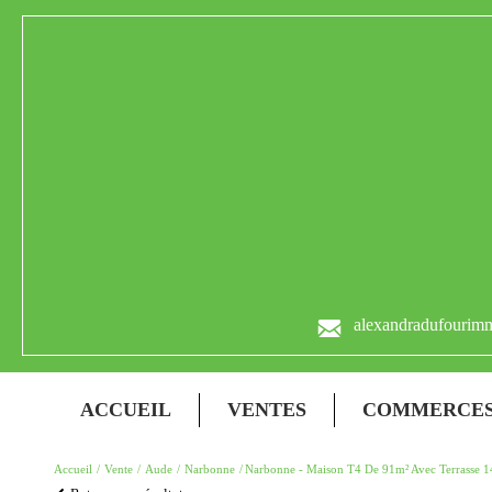
alexandradufourim
ACCUEIL
VENTES
COMMERCE
Accueil
Vente
Aude
Narbonne
Narbonne - Maison T4 De 91m² Avec Terrasse 1