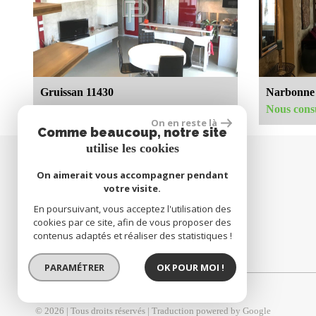
Bar
Cinéma
École maternelle
École primair
Lycée
Bureau de po
Presse et Tabac
Gruissan 11430
Narbonne
Nous consulter
Nous cons
On en reste là
statistiques
Comme beaucoup, notre site
utilise les cookies
Nombre d'habitants
On aimerait vous accompagner pendant
SE CONNECTER
Propriétaires (vs. locataires)
votre visite.
En poursuivant, vous acceptez l'utilisation des
Taxe habitation
espace propriétaire
cookies par ce site, afin de vous proposer des
Taxe foncière
contenus adaptés et réaliser des statistiques !
Habitants de moins de 25 ans
PARAMÉTRER
OK POUR MOI !
Habitants de 25 à 55 ans
Habitants de plus de 55 ans
© 2026 | Tous droits réservés | Traduction powered by Google