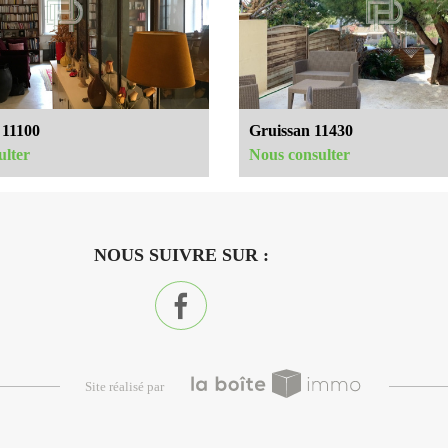
Collège
e
Enseignement supérieur
ste
Mairie
 11100
Gruissan 11430
ulter
Nous consulter
51 869
NOUS SUIVRE SUR :
46,42 %
11,33 %
28,34 %
28,48 %
site réalisé par
36,50 %
35,02 %