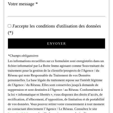
Taxe foncière
33,29 %
Habitants de moins de 25 ans
20,67 %
Habitants de 25 à 55 ans
36,74 %
J'accepte les conditions d'utilisation des données
Habitants de plus de 55 ans
42,59 %
(*)
Nombre d'enfants par famille
0,62
ENVOYER
Familles sans enfant
59,43 %
Familles avec 1 ou 2 enfants
9,12 %
*Champs obligatoires
Maisons
53,55 %
Les informations recueillies sur ce formulaire sont enregistrées dans un
fichier informatisé par La Boite Immo agissant comme Sous-traitant du
Appartements
46,45 %
traitement pour la gestion de la clientèle/prospects de l'Agence / du
Réseau qui reste Responsable du Traitement de vos Données
Familles avec 3 enfants
1,96 %
personnelles. La base légale du traitement repose sur l'intérêt légitime
de l'Agence / du Réseau. Elles sont conservées jusqu'à demande de
suppression et sont destinées à l'Agence / au Réseau. Conformément à
la loi « informatique et libertés », vous disposez des droits d’accès, de
rectification, d’effacement, d’opposition, de limitation et de portabilité
de vos données. Vous pouvez retirer votre consentement à tout moment
en contactant directement l’Agence / Le Réseau. Consultez le site