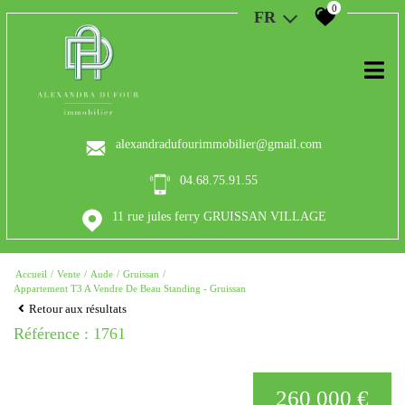
0
FR
alexandradufourimmobilier@gmail.com
04.68.75.91.55
11 rue jules ferry GRUISSAN VILLAGE
Accueil
Vente
Aude
Gruissan
Appartement T3 A Vendre De Beau Standing - Gruissan
Retour aux résultats
Référence : 1761
260 000 €