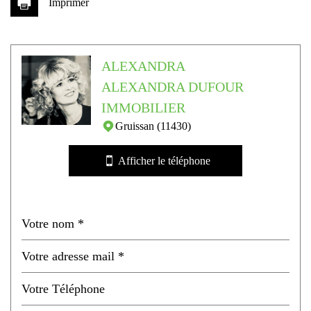
Imprimer
Leaflet
|
©
Jawg
Maps
|
© OpenStreetMap
ALEXANDRA
École maternelle
ALEXANDRA DUFOUR
École primaire
IMMOBILIER
Bibliothèque
Gruissan (11430)
Bureau de poste
Afficher le téléphone
Mairie
statistiques
Nombre d'habitants
4 631
Propriétaires (vs. locataires)
66,70 %
Taxe habitation
12,56 %