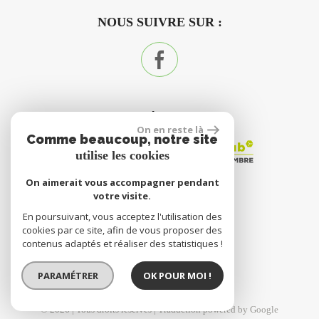
NOUS SUIVRE SUR :
ADHÉRENTS
On en reste là
Comme beaucoup, notre site
utilise les cookies
On aimerait vous accompagner pendant
votre visite.
En poursuivant, vous acceptez l'utilisation des
site réalisé par
cookies par ce site, afin de vous proposer des
contenus adaptés et réaliser des statistiques !
PARAMÉTRER
OK POUR MOI !
© 2026 | Tous droits réservés | Traduction powered by Google