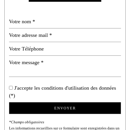
Propriétaires (vs. locataires)
46,42 %
Taxe habitation
11,33 %
Taxe foncière
28,34 %
Habitants de moins de 25 ans
28,48 %
Habitants de 25 à 55 ans
36,50 %
Habitants de plus de 55 ans
35,02 %
Nombre d'enfants par famille
0,83
Familles sans enfant
51,39 %
Familles avec 1 ou 2 enfants
81,25 %
J'accepte les conditions d'utilisation des données
Maisons
44,18 %
(*)
Appartements
55,82 %
ENVOYER
Familles avec 3 enfants
4,99 %
*Champs obligatoires
Les informations recueillies sur ce formulaire sont enregistrées dans un