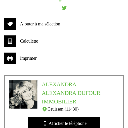
−
Ajouter à ma sélection
Calculette
Imprimer
Leaflet
|
©
Jawg
Maps
|
© OpenStreetMap
ALEXANDRA
Bar
ALEXANDRA DUFOUR
Bureau de poste
IMMOBILIER
Gruissan (11430)
statistiques
Afficher le téléphone
Nombre d'habitants
51 869