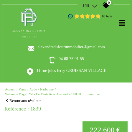
0
FR
alexandradufourimmobilier@gmail.com
04.68.75.91.55
11 rue jules ferry GRUISSAN VILLAGE
Accueil
Vente
Aude
Narbonne
Narbonne Plage : Villa En Vente Avec Alexandra DUFOUR Immobilier
Retour aux résultats
Référence : 1839
222 600 €